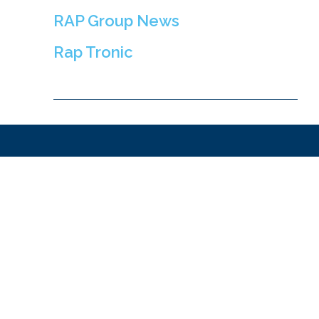
RAP Group News
Rap Tronic
Oportunități de investiție?
Cere-ne o ofertă
Nume
Telefon