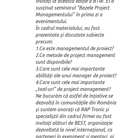
invitați la această ediție a BTW. El a
susținut seminarul “Bazele Project
Managementului” în prima zi a
evenimentului.
În cadrul materialului, au fost
prezentate și discutate subiecte
precum:
1.Ce este managementul de proiect?
2.Ce metode de project management
sunt disponibile?
3.Care sunt cele mai importante
abilități ale unui manager de proiect?
4.Care sunt cele mai importante
„tool-uri” de project management?
Ne bucurăm că astfel de înțiative se
dezvoltă în comunitățile din România
și suntem onorați că RAP Tronic și
specialiștii din cadrul firmei au fost
invitați alături de BEST, organizație
dezvoltată la nivel internațional, ca
parteneri în eveniment și mentori ai