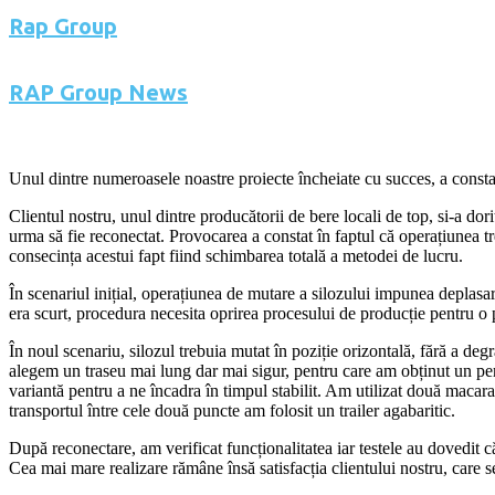
Rap Group
RAP Group News
Unul dintre numeroasele noastre proiecte încheiate cu succes, a constat 
Clientul nostru, unul dintre producătorii de bere locali de top, si-a do
urma să fie reconectat. Provocarea a constat în faptul că operațiunea tr
consecința acestui fapt fiind schimbarea totală a metodei de lucru.
În scenariul inițial, operațiunea de mutare a silozului impunea deplasar
era scurt, procedura necesita oprirea procesului de producție pentru o 
În noul scenariu, silozul trebuia mutat în poziție orizontală, fără a degr
alegem un traseu mai lung dar mai sigur, pentru care am obținut un per
variantă pentru a ne încadra în timpul stabilit. Am utilizat două macara
transportul între cele două puncte am folosit un trailer agabaritic.
După reconectare, am verificat funcționalitatea iar testele au dovedit că 
Cea mai mare realizare rămâne însă satisfacția clientului nostru, care s