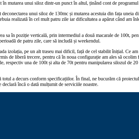
în mutarea unui siloz dintr-un punct în altul, ținând cont de programul d
rit deconectarea unui siloz de 130mc și mutarea acestuia din fața uneia di
ebuia realizată în cel mult patru zile iar dificultatea a apărut când am î
ea sa în poziție verticală, prin intermediul a două macarale de 100t, pen
perioadă de patru zile, care să includă și weekendul.
ada izolația, pe un alt traseu mai dificil, față de cel stabilit înițial. Ce
mis de liberă trecere, pentru că în noua configurație am ales să ocolim 
le, respectiv una de 100t și alta de 70t pentru manipularea silozul de 20 d
totul a decurs conform specificațiilor. În final, ne bucurăm că proiectul a
e declară încă o dată mulțumit de serviciile noastre.