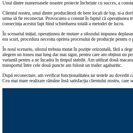
Unul dintre numeroasele noastre proiecte încheiate cu succes, a constat 
Clientul nostru, unul dintre producătorii de bere locali de top, si-a do
urma să fie reconectat. Provocarea a constat în faptul că operațiunea tr
consecința acestui fapt fiind schimbarea totală a metodei de lucru.
În scenariul inițial, operațiunea de mutare a silozului impunea deplasar
era scurt, procedura necesita oprirea procesului de producție pentru o 
În noul scenariu, silozul trebuia mutat în poziție orizontală, fără a degr
alegem un traseu mai lung dar mai sigur, pentru care am obținut un per
variantă pentru a ne încadra în timpul stabilit. Am utilizat două macara
transportul între cele două puncte am folosit un trailer agabaritic.
După reconectare, am verificat funcționalitatea iar testele au dovedit că 
Cea mai mare realizare rămâne însă satisfacția clientului nostru, care s