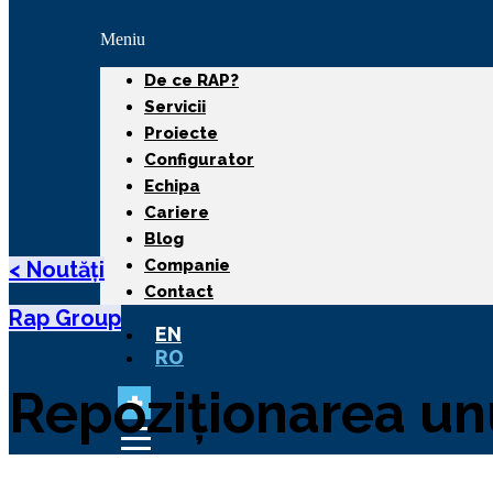
Meniu
De ce RAP?
Servicii
Proiecte
Configurator
Echipa
Cariere
Blog
Companie
< Noutăți
Contact
Rap Group
EN
RO
Repoziționarea unu