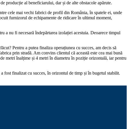
e producție al beneficiarului, dar și de alte obstacole apărute.
ntre cele mai vechi fabrici de profil din România, în spatele ei, unde
nlocuit furnizorul de echipamente de ridicare în ultimul moment,
tru a nu fi necesară îndepărtarea izolației acestuia. Deoarece timpul
 am făcut? Pentru a putea finaliza operațiunea cu succes, am decis să
fabrica prin stradă. Am convins clientul că această este cea mai bună
e metri înalțime și 4 metri în diametru în poziție orizontală, iar pentru
 fost finalizat cu succes, în orizontul de timp și în bugetul stabilit.