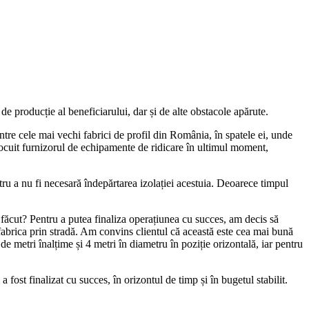
e producție al beneficiarului, dar și de alte obstacole apărute.
ntre cele mai vechi fabrici de profil din România, în spatele ei, unde
nlocuit furnizorul de echipamente de ridicare în ultimul moment,
tru a nu fi necesară îndepărtarea izolației acestuia. Deoarece timpul
 am făcut? Pentru a putea finaliza operațiunea cu succes, am decis să
fabrica prin stradă. Am convins clientul că această este cea mai bună
e metri înalțime și 4 metri în diametru în poziție orizontală, iar pentru
 fost finalizat cu succes, în orizontul de timp și în bugetul stabilit.