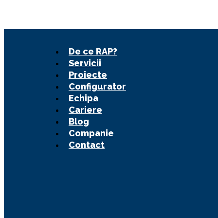
Sari
la
conținut
De ce RAP?
Servicii
Proiecte
Configurator
Echipa
Cariere
Blog
Companie
Contact