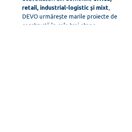
retail, industrial-logistic și mixt
,
DEVO urmărește marile proiecte de
construcții în cele trei etape
definitorii: viziune, investiție și
dezvoltare.
Categorii
Noutăți