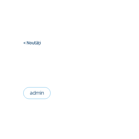
< Noutăți
admin