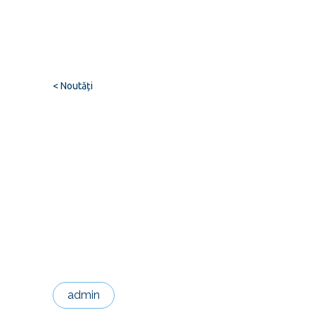
< Noutăți
admin