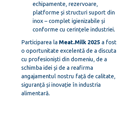
echipamente, rezervoare,
platforme și structuri suport din
inox – complet igienizabile și
conforme cu cerințele industriei.
Participarea la
Meat.Milk 2025
a fost
o oportunitate excelentă de a discuta
cu profesioniști din domeniu, de a
schimba idei și de a reafirma
angajamentul nostru față de calitate,
siguranță și inovație în industria
alimentară.
📞
Dacă plănuiești dezvoltarea unei
noi unități de producție sau
modernizarea uneia existente,